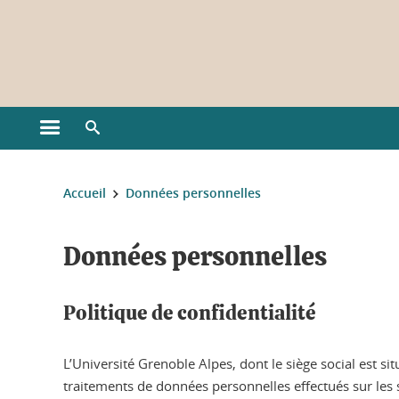
Gestion des cookies
Ouvrir le menu principal
Ouvrir le moteur de recherche
Vous êtes ici :
Accueil
Données personnelles
Données personnelles
Politique de confidentialité
L’Université Grenoble Alpes, dont le siège social est s
traitements de données personnelles effectués sur les 