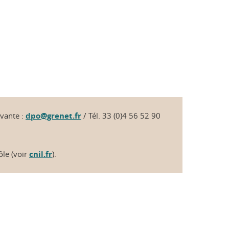
ivante :
dpo@grenet.fr
/ Tél. 33 (0)4 56 52 90
ôle (voir
cnil.fr
).