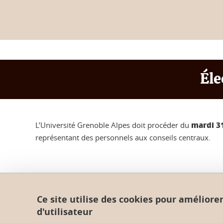
Éle
mardi 31
L’Université Grenoble Alpes doit procéder du
représentant des personnels aux conseils centraux.
Ce site utilise des cookies pour améliore
Crédits
d'utilisateur
Mentions légales