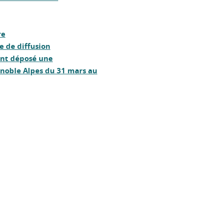
re
te de diffusion
yant déposé une
enoble Alpes du 31 mars au