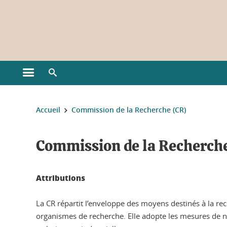
Gestion des cookies
Ouvrir le menu principal
Ouvrir le moteur de recherche
Vous êtes ici :
Accueil
Commission de la Recherche (CR)
Commission de la Recherch
Attributions
La CR répartit l’enveloppe des moyens destinés à la rech
organismes de recherche. Elle adopte les mesures de nat